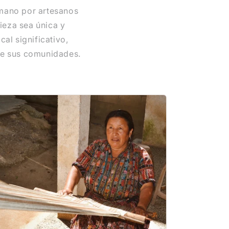
 mano por artesanos
ieza sea única y
al significativo,
de sus comunidades.