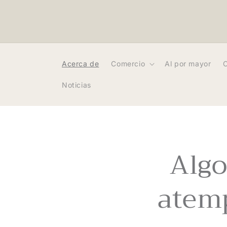
Ir
directamente
al contenido
Acerca de
Comercio
Al por mayor
Noticias
Algo
atemp